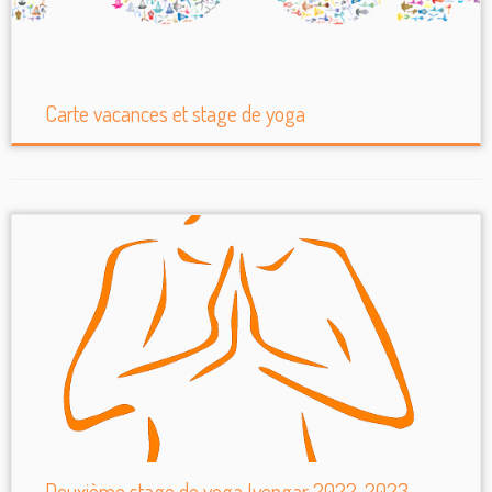
Carte vacances et stage de yoga
Deuxième stage de yoga Iyengar 2022-2023