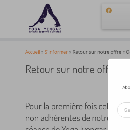
Passer
au
Accueil
»
S'informer
»
Retour sur notre offre « 
contenu
Retour sur notre offre «
Abo
Pour la première fois cette a
Saisis
votre
non adhérentes de notre secti
adress
e-
séance de Yoga Iyengar au cour