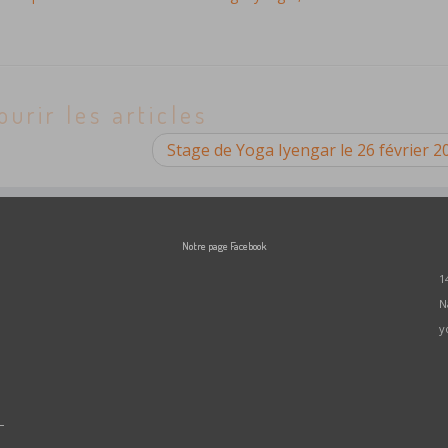
ourir les articles
Stage de Yoga Iyengar le 26 février 
Notre page Facebook
1
N
y