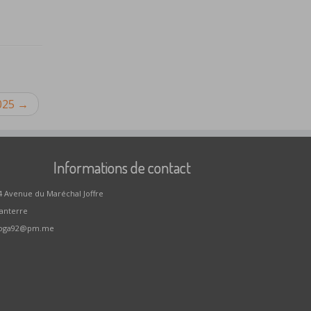
2025
→
Informations de contact
4 Avenue du Maréchal Joffre
anterre
oga92@pm.me