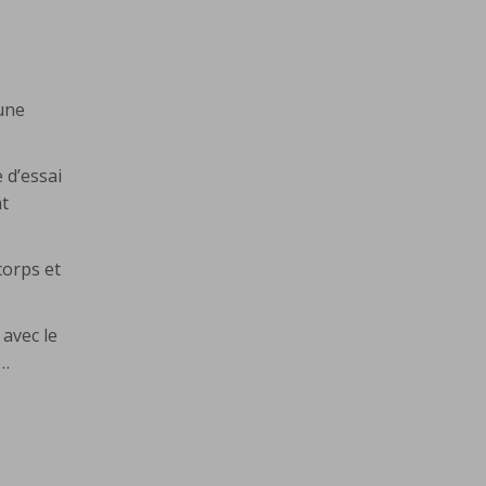
une
 d’essai
nt
corps et
 avec le
e…